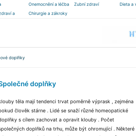
a
Onemocnění a léčba
Zubní zdraví
Dieta a 
zdraví a
Chirurgie a zákroky
ost
vové doplňky
 Společné doplňky
klouby těla mají tendenci trvat poměrně výprask , zejména
pokud člověk stárne . Lidé se snaží různé homeopatické
doplňky s cílem zachovat a opravit klouby . Počet
společných doplňků na trhu, může být ohromující . Některé