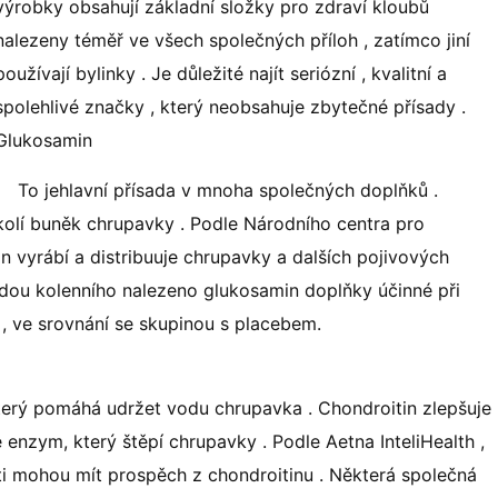
výrobky obsahují základní složky pro zdraví kloubů
nalezeny téměř ve všech společných příloh , zatímco jiní
používají bylinky . Je důležité najít seriózní , kvalitní a
spolehlivé značky , který neobsahuje zbytečné přísady .
Glukosamin
To jehlavní přísada v mnoha společných doplňků .
kolí buněk chrupavky . Podle Národního centra pro
n vyrábí a distribuuje chrupavky a dalších pojivových
ritidou kolenního nalezeno glukosamin doplňky účinné při
 , ve srovnání se skupinou s placebem.
který pomáhá udržet vodu chrupavka . Chondroitin zlepšuje
e enzym, který štěpí chrupavky . Podle Aetna InteliHealth ,
nti mohou mít prospěch z chondroitinu . Některá společná