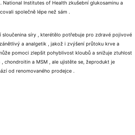
. National Institutes of Health zkušební glukosaminu a
covali společně lépe než sám .
sloučenina síry , kterétělo potřebuje pro zdravé pojivové
ánětlivý a analgetik , jakož i zvýšení průtoku krve a
ůže pomoci zlepšit pohyblivost kloubů a snižuje ztuhlost
, chondroitin a MSM , ale ujistěte se, žeprodukt je
chází od renomovaného prodejce .