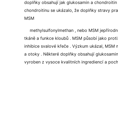
doplňky obsahují jak glukosamin a chondroitin 
chondroitinu se ukázalo, že doplňky stravy pra
MSM
methylsulfonylmethan , nebo MSM jepřírodní 
tkáně a funkce kloubů . MSM působí jako protiz
inhibice svalové křeče . Výzkum ukázal, MSM m
a otoky . Některé doplňky obsahují glukosamin 
vyroben z vysoce kvalitních ingrediencí a po