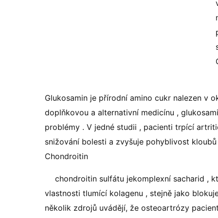
Glukosamin je přírodní amino cukr nalezen v o
doplňkovou a alternativní medicínu , glukosami
problémy . V jedné studii , pacienti trpící art
snižování bolesti a zvyšuje pohyblivost kloubů
Chondroitin
chondroitin sulfátu jekomplexní sacharid , 
vlastnosti tlumící kolagenu , stejně jako blokuj
několik zdrojů uvádějí, že osteoartrózy pacie