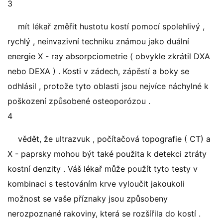
3
mít lékař změřit hustotu kostí pomocí spolehlivý ,
rychlý , neinvazivní techniku ​​známou jako duální
energie X - ray absorpciometrie ( obvykle zkrátil DXA
nebo DEXA ) . Kosti v zádech, zápěstí a boky se
odhlásil , protože tyto oblasti jsou nejvíce náchylné k
poškození způsobené osteoporózou .
4
vědět, že ultrazvuk , počítačová topografie ( CT) a
X - paprsky mohou být také použita k detekci ztráty
kostní denzity . Váš lékař může použít tyto testy v
kombinaci s testováním krve vyloučit jakoukoli
možnost se vaše příznaky jsou způsobeny
nerozpoznané rakoviny, která se rozšířila do kostí .