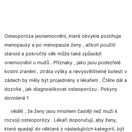
Osteoporóza jeonemocnění, které obvykle postihuje
menopauzy a po menopauze ženy , ačkoli použití
steroid a pokročilý věk může také způsobit
onemocnění u mužů . Příznaky , jako jsou podezřelé
kostní zranění , ztráta výšky a nevysvětlitelné bolesti v
zádech by měly být projednány s lékařem . Čtěte dál a
dozvíte , jak diagnostikovat osteoporózu . Pokyny
dovolená 1
vědět , že ženy jsou mnohem častěji než muži k
rozvoji osteoporózy . Lékaři doporučují, aby ženy,
které spadají do některé z následujících kategorií, být