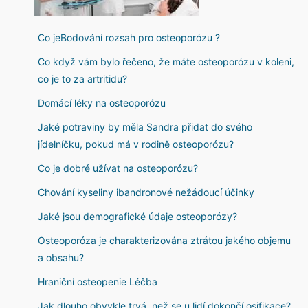
Co jeBodování rozsah pro osteoporózu ?
Co když vám bylo řečeno, že máte osteoporózu v koleni,
co je to za artritidu?
Domácí léky na osteoporózu
Jaké potraviny by měla Sandra přidat do svého
jídelníčku, pokud má v rodině osteoporózu?
Co je dobré užívat na osteoporózu?
Chování kyseliny ibandronové nežádoucí účinky
Jaké jsou demografické údaje osteoporózy?
Osteoporóza je charakterizována ztrátou jakého objemu
a obsahu?
Hraniční osteopenie Léčba
Jak dlouho obvykle trvá, než se u lidí dokončí osifikace?