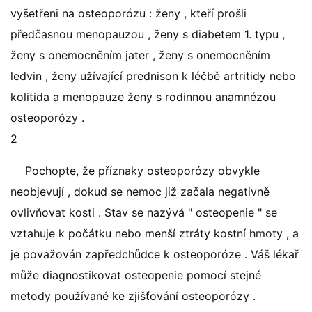
vyšetřeni na osteoporózu : ženy , kteří prošli
předčasnou menopauzou , ženy s diabetem 1. typu ,
ženy s onemocněním jater , ženy s onemocněním
ledvin , ženy užívající prednison k léčbě artritidy nebo
kolitida a menopauze ženy s rodinnou anamnézou
osteoporózy .
2
Pochopte, že příznaky osteoporózy obvykle
neobjevují , dokud se nemoc již začala negativně
ovlivňovat kosti . Stav se nazývá " osteopenie " se
vztahuje k počátku nebo menší ztráty kostní hmoty , a
je považován zapředchůdce k osteoporóze . Váš lékař
může diagnostikovat osteopenie pomocí stejné
metody používané ke zjišťování osteoporózy .