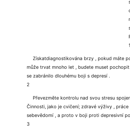
Získatdiagnostikována brzy , pokud máte p
může trvat mnoho let , budete muset pochopit
se zabránilo dlouhému boji s depresí .
2
Převezměte kontrolu nad svou stresu spojen
Činnosti, jako je cvičení; zdravé výživy , práce 
sebevědomí , a proto v boji proti depresivní po
3