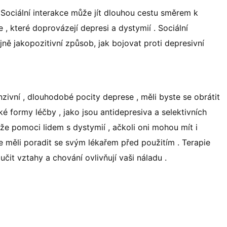
. Sociální interakce může jít dlouhou cestu směrem k
, které doprovázejí depresi a dystymií . Sociální
ejně jakopozitivní způsob, jak bojovat proti depresivní
nzivní , dlouhodobé pocity deprese , měli byste se obrátit
é formy léčby , jako jsou antidepresiva a selektivních
že pomoci lidem s dystymií , ačkoli oni mohou mít i
e měli poradit se svým lékařem před použitím . Terapie
it vztahy a chování ovlivňují vaši náladu .