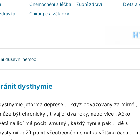
a
Onemocnění a léčba
Zubní zdraví
Dieta a 
zdraví a
Chirurgie a zákroky
ost
ní duševní nemoci
ránit dysthymie
dysthymie jeforma deprese . I když považovány za mírné ,
může být chronický , trvající dva roky, nebo více . Ačkoli
většina lidí má pocit, smutný , každý nyní a pak , lidé s
dystymií zažít pocit všeobecného smutku většinu času . To