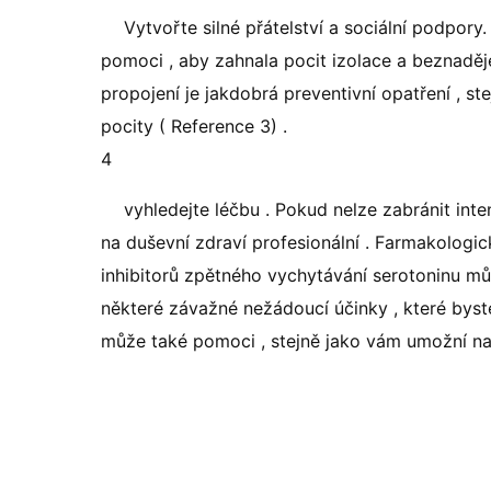
Vytvořte silné přátelství a sociální podpory
pomoci , aby zahnala pocit izolace a beznaděje 
propojení je jakdobrá preventivní opatření , st
pocity ( Reference 3) .
4
vyhledejte léčbu . Pokud nelze zabránit inte
na duševní zdraví profesionální . Farmakologick
inhibitorů zpětného vychytávání serotoninu mů
některé závažné nežádoucí účinky , které byst
může také pomoci , stejně jako vám umožní nauč