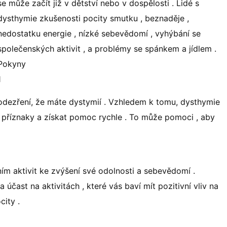
se může začít již v dětství nebo v dospělosti . Lidé s
dysthymie zkušenosti pocity smutku , beznaděje ,
nedostatku energie , nízké sebevědomí , vyhýbání se
společenských aktivit , a problémy se spánkem a jídlem .
Pokyny
1
odezření, že máte dystymií . Vzhledem k tomu, dysthymie
 příznaky a získat pomoc rychle . To může pomoci , aby
ím aktivit ke zvýšení své odolnosti a sebevědomí .
a účast na aktivitách , které vás baví mít pozitivní vliv na
city .