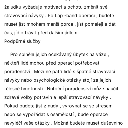
žaludku vyžaduje motivaci a ochotu změnit své
stravovací návyky . Po Lap -band operaci , budete
muset jíst mnohem menší porce , jíst pomaleji a dát
čas, jídlo trávit před dalším jídlem .
Podpůrné služby
Pro splnění jejich očekávaný úbytek na váze ,
někteří lidé mohou před operací potřebovat
poradenství . Mezi ně patří lidé s špatné stravovací
návyky nebo psychologické otázky stojí za jejich
tělesné hmotnosti . Nutriční poradenství může naučit
zdravé volby potravin a lepší stravovací návyky .
Pokud budete jíst z nudy , vyrovnat se se stresem
nebo se vypořádat s osamělostí , bude operace
nevyléčí vaše otázky . Možná budete muset duševního