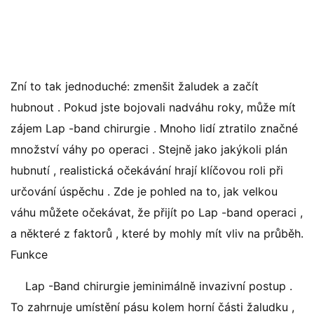
Zní to tak jednoduché: zmenšit žaludek a začít
hubnout . Pokud jste bojovali nadváhu roky, může mít
zájem Lap -band chirurgie . Mnoho lidí ztratilo značné
množství váhy po operaci . Stejně jako jakýkoli plán
hubnutí , realistická očekávání hrají klíčovou roli při
určování úspěchu . Zde je pohled na to, jak velkou
váhu můžete očekávat, že přijít po Lap -band operaci ,
a některé z faktorů , které by mohly mít vliv na průběh.
Funkce
Lap -Band chirurgie jeminimálně invazivní postup .
To zahrnuje umístění pásu kolem horní části žaludku ,