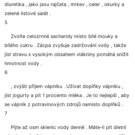
diuretika , jako jsou rajčata , mrkev , celer , okurky a
zelené listové salát .
5
Zvolte celozrnné sacharidy místo bílé mouky a
bílého cukru . Zácpa zvyšuje zadržování vody , takže
jíst stravu s vysokým obsahem vlákniny pomáhá snížit
hmotnost vody .
6
, zvýšit příjem vápníku . Užívat doplňky vápníku ,
jíst jogurty a pít 1 procento mléka . Je to nejlepší , aby
se vápník z potravinových zdrojů namísto doplňků .
7
Pijte až osm sklenic vody denně . Máte-li pít dietní