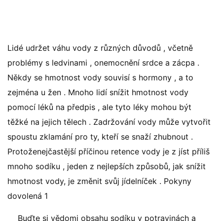
Lidé udržet váhu vody z různých důvodů , včetně
problémy s ledvinami , onemocnění srdce a zácpa .
Někdy se hmotnost vody souvisí s hormony , a to
zejména u žen . Mnoho lidí snížit hmotnost vody
pomocí léků na předpis , ale tyto léky mohou být
těžké na jejich tělech . Zadržování vody může vytvořit
spoustu zklamání pro ty, kteří se snaží zhubnout .
Protoženejčastější příčinou retence vody je z jíst příliš
mnoho sodíku , jeden z nejlepších způsobů, jak snížit
hmotnost vody, je změnit svůj jídelníček . Pokyny
dovolená 1
Buďte si vědomi obsahu sodíku v potravinách a